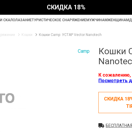
СКИДКА 18%
И СКАЛОЛАЗАНИЕ
ТУРИСТИЧЕСКОЕ СНАРЯЖЕНИЕ
МУЖЧИНАМ
ЖЕНЩИНАМ
Д
аряжение
Кошки
Кошки Camp: УСТАР Vector Nanotech
Кошки C
Camp
Nanote
К сожалению, 
Посмотреть д
СКИДКА 18
TI
БЕСПЛАТНАЯ