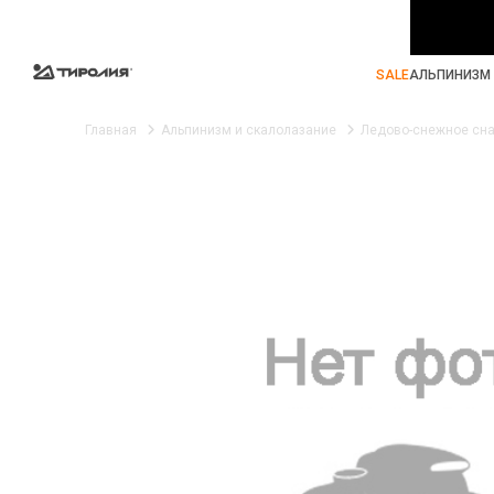
SALE
АЛЬПИНИЗМ 
Главная
Альпинизм и скалолазание
Ледово-снежное сн