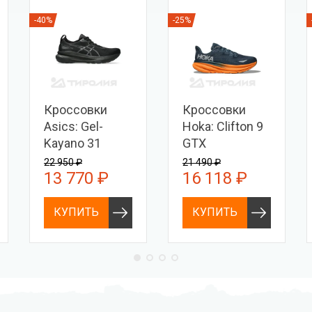
-40%
-25%
Кроссовки
Кроссовки
Asics: Gel-
Hoka: Clifton 9
Kayano 31
GTX
22 950 ₽
21 490 ₽
13 770 ₽
16 118 ₽
КУПИТЬ
КУПИТЬ