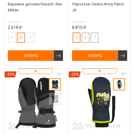
Варежки детские Reusch: Ben
Перчатки: Hestra Army Patrol
Mitten
JR
3 490 ₽
9 576 ₽
2 618 ₽
8 810 ₽
II
III
IV
5
6
7
КУПИТЬ
КУПИТЬ
%
%
-25%
-25%