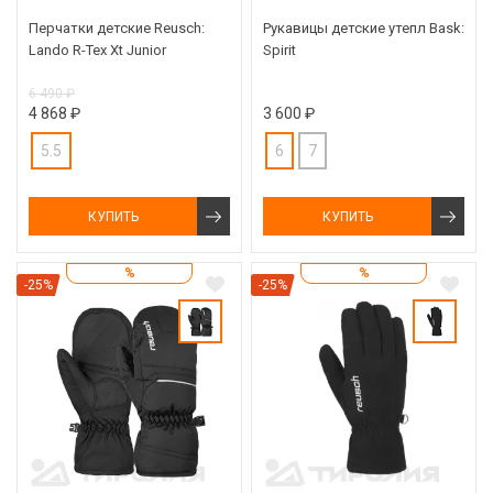
Перчатки детские Reusch:
Рукавицы детские утепл Bask:
Lando R-Tex Xt Junior
Spirit
6 490 ₽
4 868 ₽
3 600 ₽
5.5
6
7
КУПИТЬ
КУПИТЬ
%
%
-25%
-25%