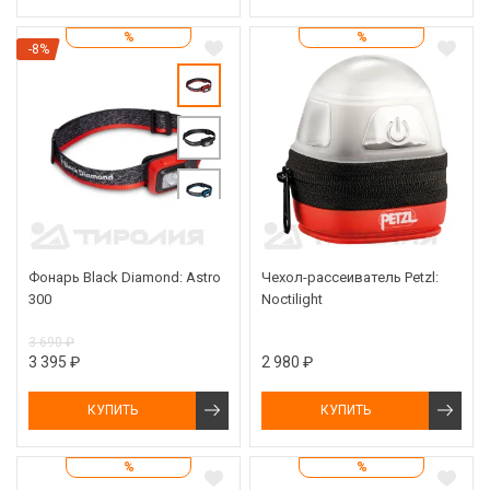
%
%
-8%
Фонарь Black Diamond: Astro
Чехол-рассеиватель Petzl:
300
Noctilight
3 690 ₽
3 395 ₽
2 980 ₽
КУПИТЬ
КУПИТЬ
%
%