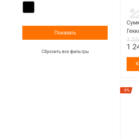
Сумк
Гекк
1 35
1 2
К
-8%