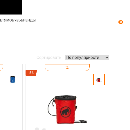
ЕТЯМ
ОБУВЬ
БРЕНДЫ
0
Сортировать:
%
-8%