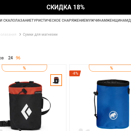
СКИДКА 18%
И СКАЛОЛАЗАНИЕ
ТУРИСТИЧЕСКОЕ СНАРЯЖЕНИЕ
МУЖЧИНАМ
ЖЕНЩИНАМ
Д
лолазания
Сумки для магнезии
ов
24
96
%
%
-8%