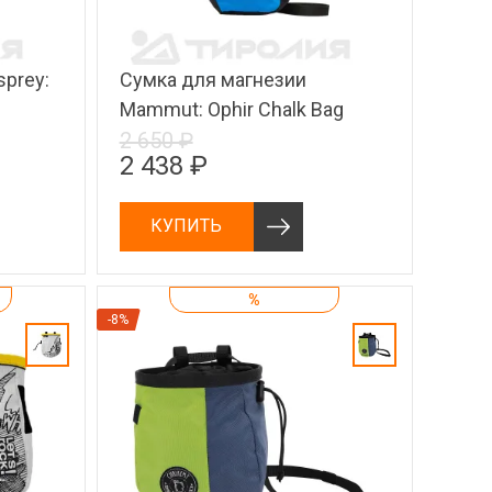
sprey:
Сумка для магнезии
Mammut: Ophir Chalk Bag
2 650 ₽
2 438 ₽
КУПИТЬ
%
-8%