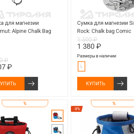
а для магнезии
Сумка для магнезии Si
ut: Alpine Chalk Bag
Rock: Chalk bag Comic
1 500 ₽
1 380 ₽
Размеры в наличии:
0 ₽
07 ₽
L
УПИТЬ
КУПИТЬ
%
%
-8%