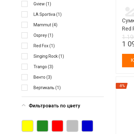
Gview (
1
)
LA Sportiva (
1
)
Сумк
Mammut (
4
)
Red 
Osprey (
1
)
1 19
1 0
Red Fox (
1
)
Singing Rock (
1
)
К
Trango (
3
)
Венто (
3
)
-8%
Вертикаль (
1
)
Фильтровать по цвету