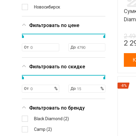
Новосибирск
Сумк
Diam
Фильтровать по цене
2 49
2 2
От
До
К
Фильтровать по скидке
-8%
От
До
Фильтровать по бренду
Black Diamond (
2
)
Camp (
2
)