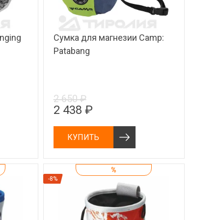
nging
Сумка для магнезии Camp:
Patabang
2 650 ₽
2 438 ₽
КУПИТЬ
%
-8%