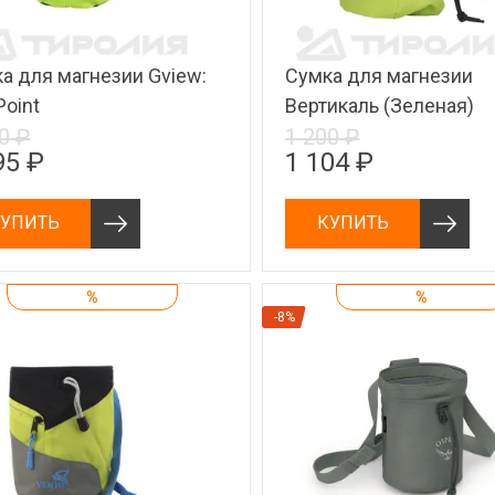
а для магнезии Gview:
Сумка для магнезии
Point
Вертикаль (Зеленая)
0 ₽
1 200 ₽
95 ₽
1 104 ₽
УПИТЬ
КУПИТЬ
%
%
-8%