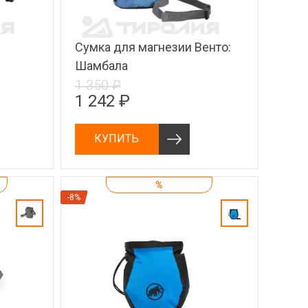
Сумка для магнезии Венто:
Шамбала
1 350 ₽
1 242 ₽
КУПИТЬ
%
-8%