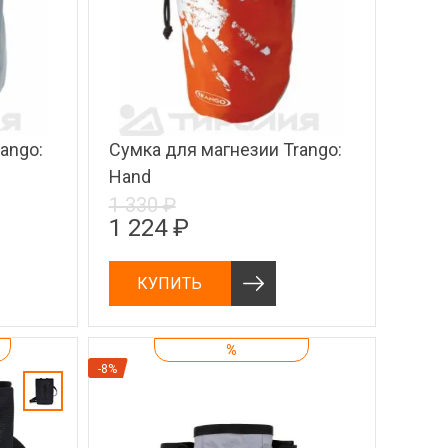
ango:
Сумка для магнезии Trango:
Hand
1 330 ₽
1 224 ₽
КУПИТЬ
%
-8%