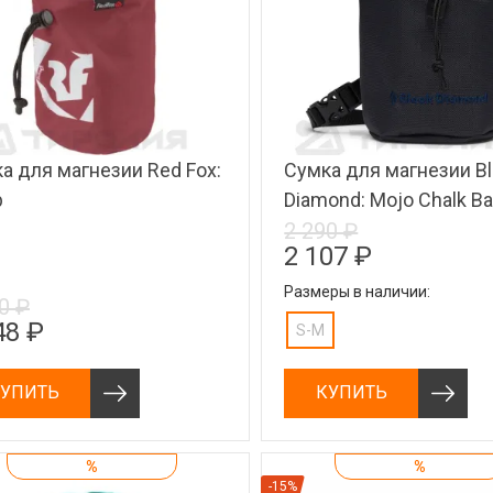
а для магнезии Red Fox:
Сумка для магнезии B
b
Diamond: Mojo Chalk B
2 290 ₽
2 107 ₽
Размеры в наличии:
0 ₽
48 ₽
S-M
УПИТЬ
КУПИТЬ
%
%
-15%