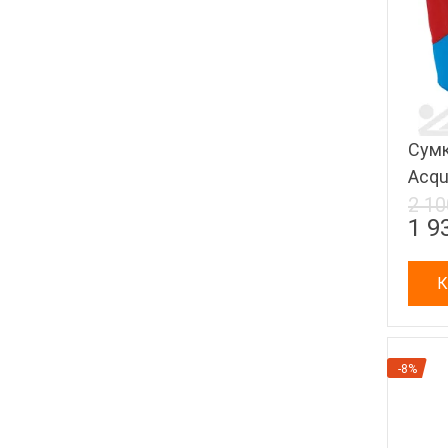
Сумк
Acqu
2 10
1 9
К
-8%