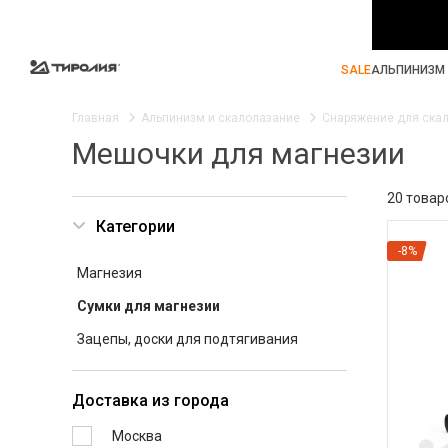
SALE
АЛЬПИНИЗМ 
Главная
Альпинизм и скалолазание
Снаряжение для ска
Мешочки для магнезии
20 товар
Категории
-8%
Магнезия
Сумки для магнезии
Зацепы, доски для подтягивания
Доставка из города
Москва