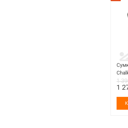
Сумк
Chal
1 39
1 2
К