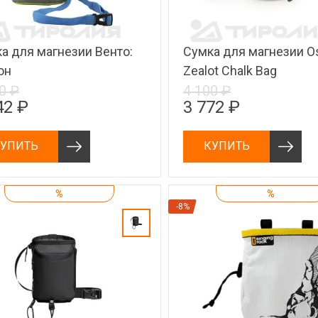
а для магнезии Венто:
Сумка для магнезии O
он
Zealot Chalk Bag
0 ₽
4 100 ₽
42 ₽
3 772 ₽
УПИТЬ
КУПИТЬ
%
%
-8%