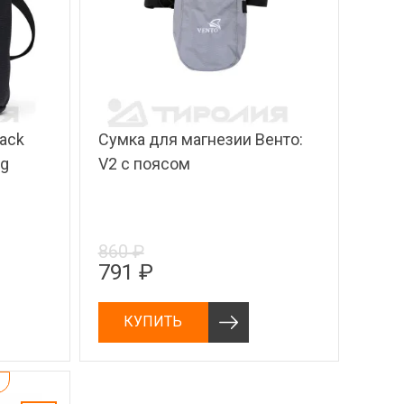
lack
Сумка для магнезии Венто:
ag
V2 с поясом
860 ₽
791 ₽
КУПИТЬ