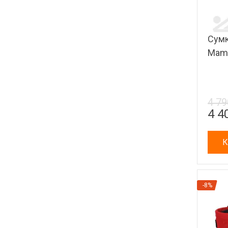
Сумк
Mamm
4 79
4 4
К
-8%