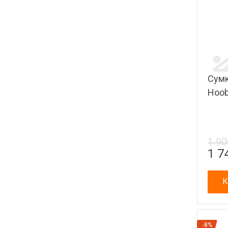
Сумк
Hoo
1 90
1 7
К
-8%