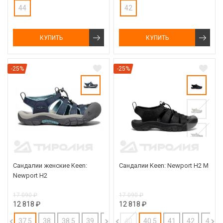
44
42
КУПИТЬ
КУПИТЬ
-25%
-25%
Сандалии женские Keen:
Сандалии Keen: Newport H2 M
Newport H2
17 090 ₽
17 090 ₽
12 818 ₽
12 818 ₽
37.5
38
38.5
39
39.5
40
40
40.5
41
42
42.5