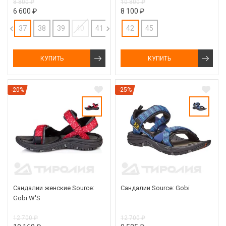
8 800 ₽
10 800 ₽
6 600 ₽
8 100 ₽
37
38
39
40
41
42
42
43
45
КУПИТЬ
КУПИТЬ
-20%
-25%
Сандалии женские Source:
Сандалии Source: Gobi
Gobi W'S
12 700 ₽
12 700 ₽