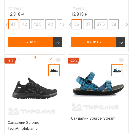
17 090 ₽
17 090 ₽
12 818 ₽
12 818 ₽
41
42
42.5
43
44
36
37
37.5
38
КУПИТЬ
КУПИТЬ
%
-8%
-25%
Сандалии Source: Stream
Сандалии Salomon:
TechAmphibian 5