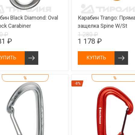
бин Black Diamond: Oval
Карабин Trango: Прям
ock Carabiner
защелка Spine W/St
0 ₽
1 280 ₽
31 ₽
1 178 ₽
УПИТЬ
КУПИТЬ
%
%
-8%