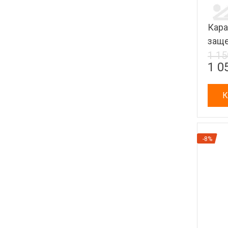
Кара
заще
1 15
1 0
К
-8%