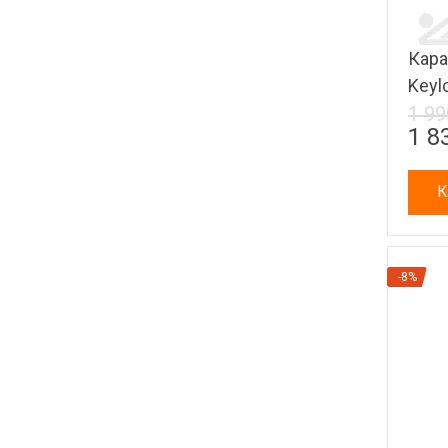
Кара
Keyl
1 99
1 8
К
-8%