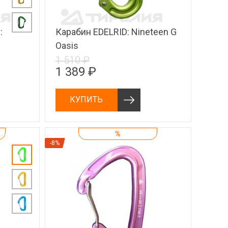
:
Карабин EDELRID: Nineteen G
Oasis
1 510 ₽
1 389 ₽
КУПИТЬ
%
-8%