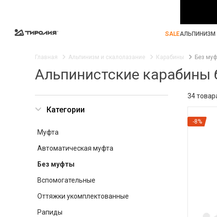
SALE
АЛЬПИНИЗМ 
Главная
Альпинизм и скалолазание
Карабины
Без му
Альпинистские карабины 
34 товар
Категории
-8%
Муфта
Автоматическая муфта
Без муфты
Вспомогательные
Оттяжки укомплектованные
Рапиды