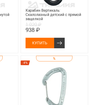
Карабин Вертикаль:
нутой
Скалолазный детский с прямой
защелкой
1 020 ₽
938 ₽
КУПИТЬ
%
-8%