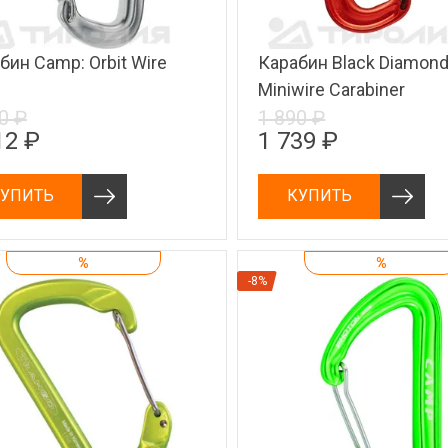
бин Camp: Orbit Wire
Карабин Black Diamond
Miniwire Carabiner
0 ₽
1 890 ₽
12 ₽
1 739 ₽
УПИТЬ
КУПИТЬ
%
%
-8%