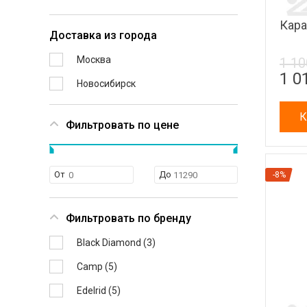
Кара
Доставка из города
Москва
1 10
1 0
Новосибирск
К
Фильтровать по цене
От
До
-8%
Фильтровать по бренду
Black Diamond (
3
)
Camp (
5
)
Edelrid (
5
)