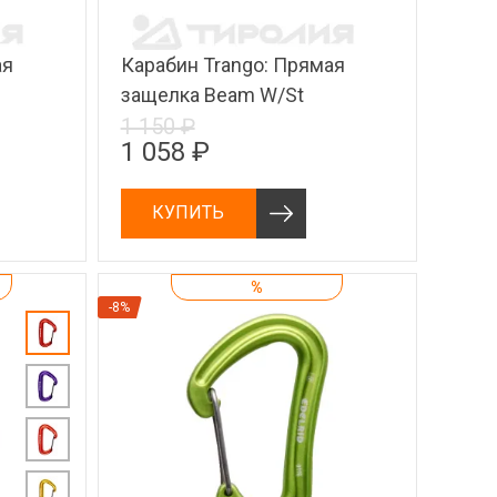
ая
Карабин Trango: Прямая
защелка Beam W/St
1 150 ₽
1 058 ₽
КУПИТЬ
%
-8%