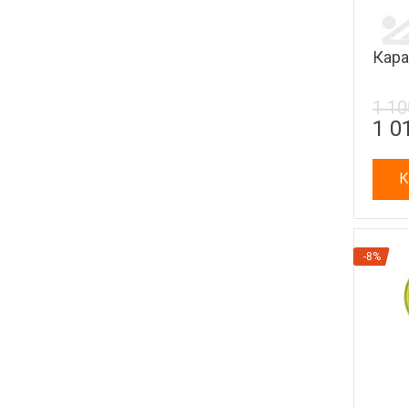
Кара
1 10
1 0
К
-8%