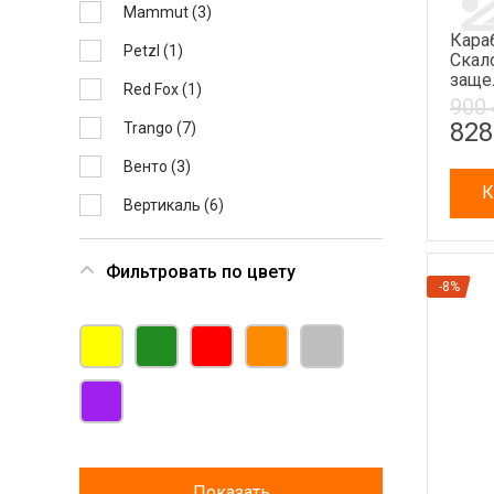
Mammut (
3
)
Кара
Petzl (
1
)
Скал
заще
Red Fox (
1
)
900
828
Trango (
7
)
Венто (
3
)
К
Вертикаль (
6
)
Фильтровать по цвету
-8%