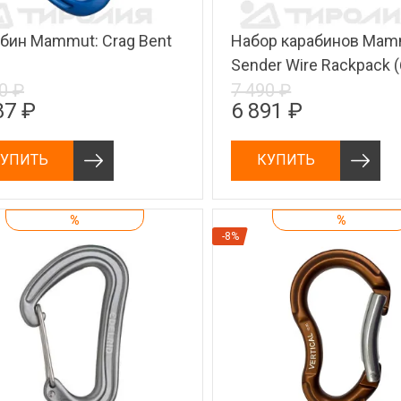
бин Mammut: Crag Bent
Набор карабинов Mam
Sender Wire Rackpack 
0 ₽
7 490 ₽
87 ₽
6 891 ₽
УПИТЬ
КУПИТЬ
%
%
-8%