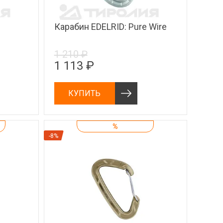
я
Карабин EDELRID: Pure Wire
1 210 ₽
1 113 ₽
КУПИТЬ
%
-8%