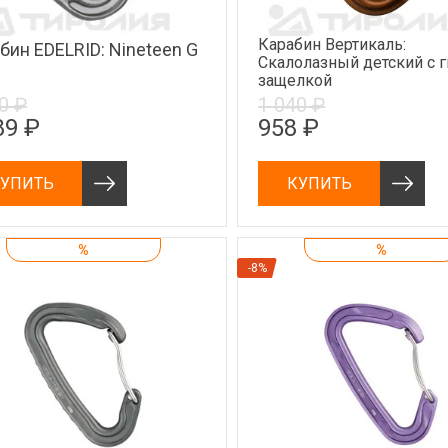
Карабин Вертикаль:
бин EDELRID: Nineteen G
Скалолазный детский с г
защелкой
0 ₽
1 040 ₽
89 ₽
958 ₽
УПИТЬ
КУПИТЬ
%
%
-8%