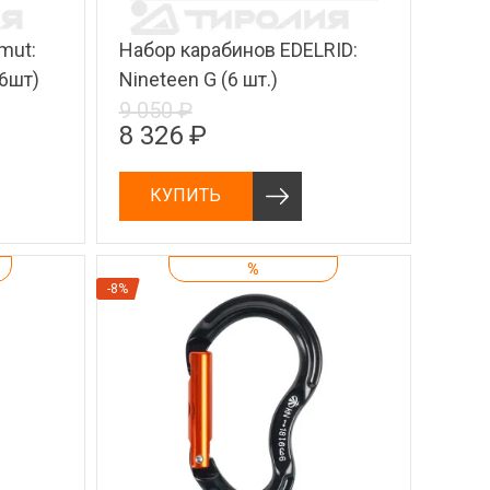
mut:
Набор карабинов EDELRID:
(6шт)
Nineteen G (6 шт.)
9 050 ₽
8 326 ₽
КУПИТЬ
%
-8%