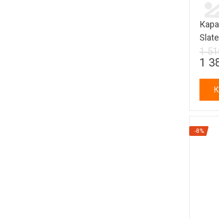
Кара
Slate
1 51
1 3
К
-8%