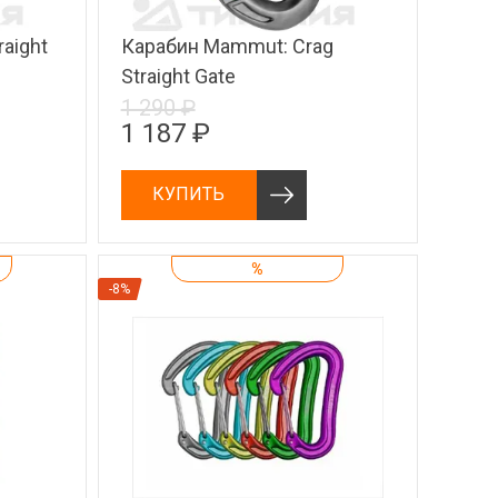
raight
Карабин Mammut: Crag
Straight Gate
1 290 ₽
1 187 ₽
КУПИТЬ
%
-8%