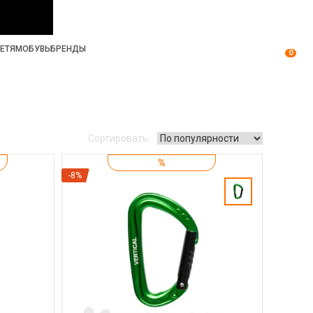
ЕТЯМ
ОБУВЬ
БРЕНДЫ
0
Сортировать:
%
-8%