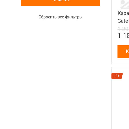
Кара
Gate
1 29
1 1
К
-8%