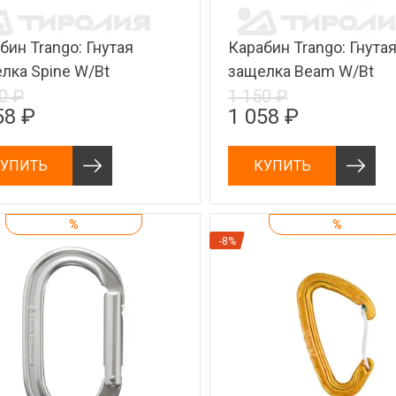
бин Trango: Гнутая
Карабин Trango: Гнута
лка Spine W/Bt
защелка Beam W/Bt
0 ₽
1 150 ₽
58 ₽
1 058 ₽
УПИТЬ
КУПИТЬ
%
%
-8%