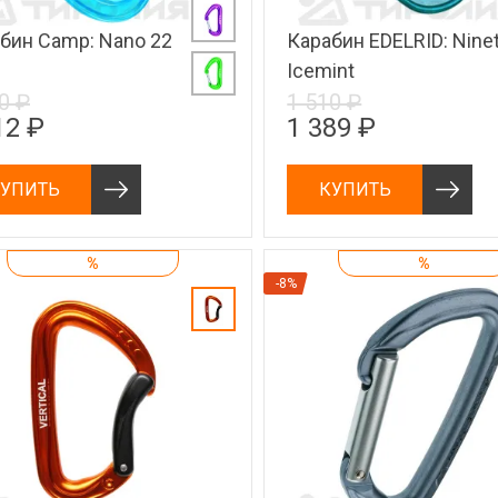
бин Camp: Nano 22
Карабин EDELRID: Nine
Icemint
0 ₽
1 510 ₽
12 ₽
1 389 ₽
УПИТЬ
КУПИТЬ
%
%
-8%