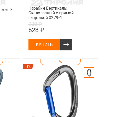
Карабин Вертикаль:
teen G
Скалолазный с прямой
защелкой 0279-1
900 ₽
828 ₽
КУПИТЬ
%
-8%