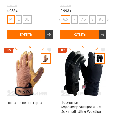
6 700 ₽
3 990 ₽
4 958 ₽
2 993 ₽
M
L
XL
6.5
7
7.5
8
8.5
9
КУПИТЬ
КУПИТЬ
%
%
-8%
-8%
Перчатки
Перчатки Венто: Гарда
водонепроницаемые
Dexshell: Ultra Weather