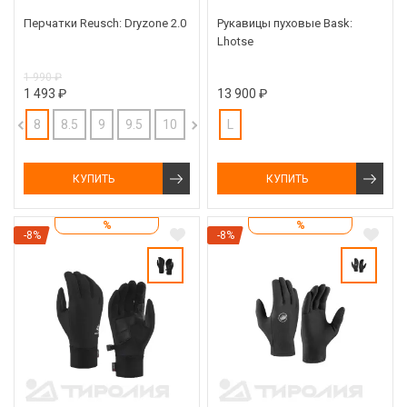
Перчатки Reusch: Dryzone 2.0
Рукавицы пуховые Bask:
Lhotse
1 990 ₽
1 493 ₽
13 900 ₽
8
8.5
9
9.5
10
L
КУПИТЬ
КУПИТЬ
%
%
-8%
-8%