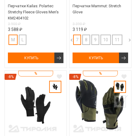
Перчатки Kailas: Polartec
Перчатки Mammut: Stretch
Stretchy Fleece Gloves Men's
Glove
KM2404102
3 900 ₽
3 390 ₽
3 588 ₽
3 119 ₽
M
L
7
8
9
10
11
КУПИТЬ
КУПИТЬ
%
%
-8%
-8%