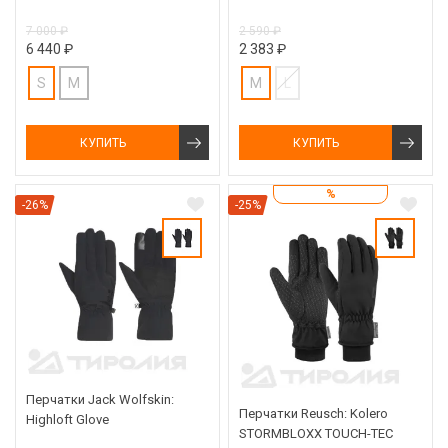
7 000 ₽
2 590 ₽
6 440 ₽
2 383 ₽
S
M
M
L
КУПИТЬ
КУПИТЬ
%
-26%
-25%
Перчатки Jack Wolfskin:
Перчатки Reusch: Kolero
Highloft Glove
STORMBLOXX TOUCH-TEC