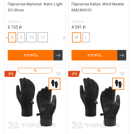
Перчатки Mammut: Astro Light
Перчатки Kailas: Wind Master
SO Glove
KM2404101
6 690 ₽
4 990 ₽
6 155 ₽
4 591 ₽
8
9
10
11
M
L
КУПИТЬ
КУПИТЬ
%
%
-8%
-8%