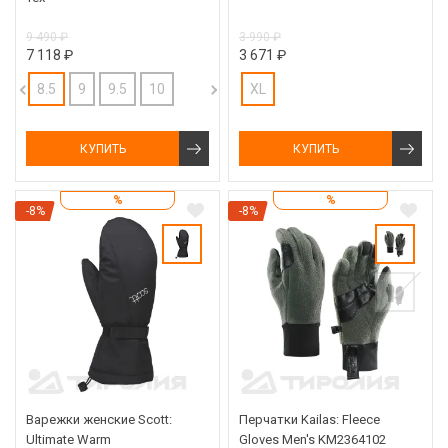
9 490 ₽
3 990 ₽
7 118 ₽
3 671 ₽
8.5
9
9.5
10
XL
КУПИТЬ
КУПИТЬ
%
%
-8%
-8%
Варежки женские Scott:
Перчатки Kailas: Fleece
Ultimate Warm
Gloves Men's KM2364102