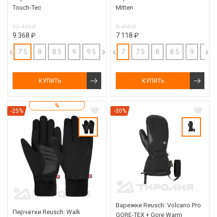
Touch-Tec
Mitten
12 490 ₽
9 490 ₽
9 368 ₽
7 118 ₽
7.5
8
8.5
9
9.5
10
7
7.5
8
8.5
9
9.5
КУПИТЬ
КУПИТЬ
%
-25%
-30%
Варежки Reusch: Volcano Pro
Перчатки Reusch: Walk
GORE-TEX + Gore Warm