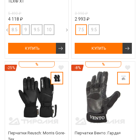
TEX® XT
5 490 ₽
3 990 ₽
4 118 ₽
2 993 ₽
8.5
9
9.5
10
7.5
9.5
КУПИТЬ
КУПИТЬ
%
%
-25%
-8%
Перчатки Reusch: Morris Gore-
Перчатки Венто: Гарда+
Tex