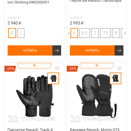
Перчатки Reusch: Landscape
Ice Climbing KM2303001
9 900 ₽
3 990 ₽
5 940 ₽
2 993 ₽
S
L
6
6.5
7
7.5
8
8.5
КУПИТЬ
КУПИТЬ
%
%
-25%
-25%
Перчатки Reusch: Track-X
Варежки Reusch: Morris GTX