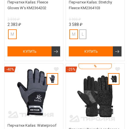
Перчатки Kailas: Fleece
Перчатки Kailas: Stretchy
Gloves W's KM2364202
Fleece KM2364103
2 590 ₽
3 900 ₽
2 383 ₽
3 588 ₽
M
M
L
КУПИТЬ
КУПИТЬ
%
-40%
-25%
Перчатки Kailas: Waterproof