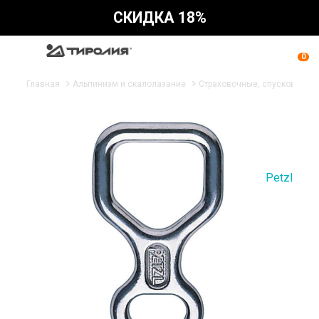
СКИДКА 18%
0
Главная
Альпинизм и скалолазание
Страховочные, спусковые ус
Petzl