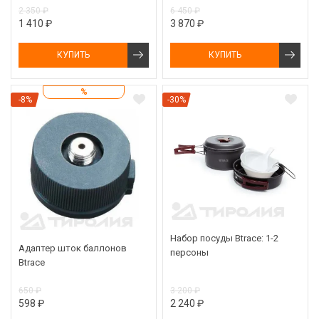
2 350 ₽
6 450 ₽
1 410 ₽
3 870 ₽
КУПИТЬ
КУПИТЬ
%
-8%
-30%
Набор посуды Btrace: 1-2
Адаптер шток баллонов
персоны
Btrace
650 ₽
3 200 ₽
598 ₽
2 240 ₽