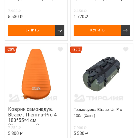
7 900 ₽
2 150 ₽
5 530 ₽
1 720 ₽
КУПИТЬ
КУПИТЬ
-20%
-30%
Коврик самонадув.
Гермосумка Btrace: UniPro
Btrace : Therm-a-Pro 4,
100л (Хаки)
183*55*4 см
(Оранжевый)
7 250 ₽
7 900 ₽
5 800 ₽
5 530 ₽