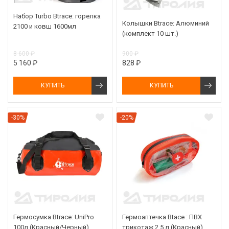
Набор Turbo Btrace: горелка
Колышки Btrace: Алюминий
2100 и ковш 1600мл
(комплект 10 шт.)
8 600 ₽
900 ₽
5 160 ₽
828 ₽
КУПИТЬ
КУПИТЬ
-30%
-20%
Гермосумка Btrace: UniPro
Гермоаптечка Btace : ПВХ
100л (Красный/Черный)
трикотаж 2,5 л (Красный)