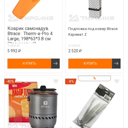
Коврик самонадув.
Подложка под ковер Btrace:
Btrace : Therm-a-Pro 4
Каремат Z
Large, 198*63*3.8 см
(Оранжевый)
7 490 ₽
3 150 ₽
5 992 ₽
2 520 ₽
КУПИТЬ
КУПИТЬ
%
-40%
-8%