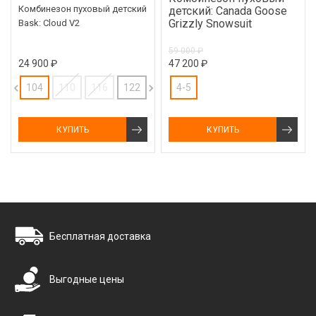
Комбинезон пуховый детский
детский: Canada Goose
Grizzly Snowsuit
Bask: Cloud V2
59 000 ₽
24 900 ₽
47 200 ₽
104
110
116
122
4-5
КУПИТЬ
КУПИТЬ
Бесплатная доставка
Выгодные цены