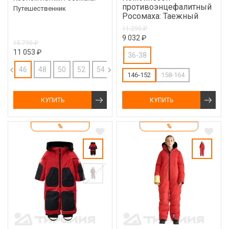
противоэнцефалитный
Путешественник
Росомаха: Таежный
11 290 ₽
9 032 ₽
15 790 ₽
11 053 ₽
36-38
46
48
50
52
54
146-152
158-164
КУПИТЬ
КУПИТЬ
%
%