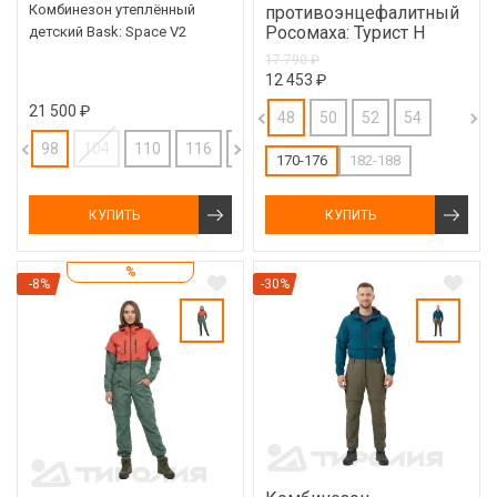
Комбинезон утеплённый
противоэнцефалитный
Росомаха: Турист Н
детский Bask: Space V2
17 790 ₽
12 453 ₽
21 500 ₽
48
50
52
54
98
104
110
116
122
128
170-176
182-188
КУПИТЬ
КУПИТЬ
%
-8%
-30%