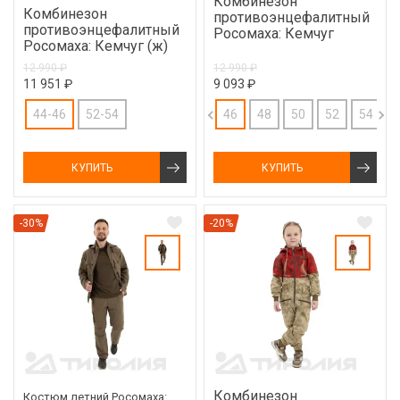
Комбинезон
Комбинезон
противоэнцефалитный
противоэнцефалитный
Росомаха: Кемчуг
Росомаха: Кемчуг (ж)
12 990 ₽
12 990 ₽
11 951 ₽
9 093 ₽
44-46
52-54
46
48
50
52
54
5
КУПИТЬ
КУПИТЬ
-30%
-20%
Комбинезон
Костюм летний Росомаха: