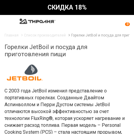
СКИДКА 18%
0
Главная
Список производителей
Горелки JetBoil и посуда для приго
Горелки JetBoil и посуда для
приготовления пищи
С 2003 года JetBoil изменил представление о
портативных горелках. Созданные Двайтом
Аспинволлом и Перри Дустом системы JetBoil
отличаются высокой эффективностью за счет
технологии FluxRing®, которая ускоряет нагревание и
снижает расход топлива. Первая модель – Personal
Cooking System (PCS) – стала настоящим прорывом,