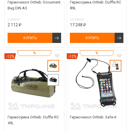
Гермочехол Ortlieb: Document
Гермосумка Ortlieb: Duffle RC
Bag DIN A5
89L
2 400 ₽
19 600 ₽
2 112 ₽
17 248 ₽
КУПИТЬ
КУПИТЬ
%
%
-12%
-12%
Гермосумка Ortlieb: Duffle RC
Гермочехол Ortlieb: Safe-it
49L