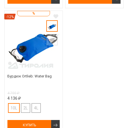
%
-12%
Бурдюк Ortlieb: Water Bag
4 700 ₽
4 136 ₽
10L
2L
4L
КУПИТЬ