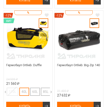
КУПИТЬ
КУПИТЬ
%
%
-12%
-12%
Гермобаул Ortlieb: Duffle
Гермобаул Ortlieb: Big-Zip 140
24 500 ₽
21 560 ₽
31 400 ₽
110L
40L
60L
85L
27 632 ₽
КУПИТЬ
КУПИТЬ