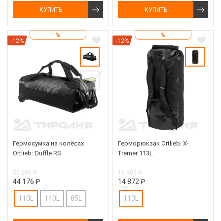
КУПИТЬ
КУПИТЬ
%
%
-12%
-12%
Гермосумка на колёсах
Герморюкзак Ortlieb: X-
Ortlieb: Duffle RS
Tremer 113L
50 200 ₽
16 900 ₽
44 176 ₽
14 872 ₽
110L
140L
85L
113L