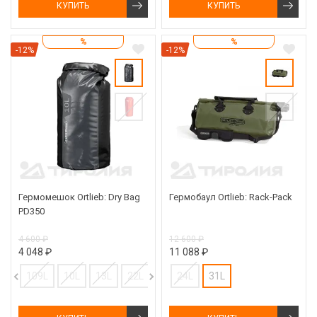
КУПИТЬ
КУПИТЬ
%
%
-12%
-12%
Гермомешок Ortlieb: Dry Bag
Гермобаул Ortlieb: Rack-Pack
PD350
4 600 ₽
12 600 ₽
4 048 ₽
11 088 ₽
109L
10L
13L
22L
35L
24L
59L
31L
5L
79L
7L