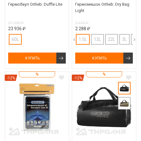
Гермобаул Ortlieb: Duffle Lite
Гермомешок Ortlieb: Dry Bag
Light
27 200 ₽
2 600 ₽
23 936 ₽
2 288 ₽
60L
1.5L
12L
22L
3L
7L
КУПИТЬ
КУПИТЬ
%
%
-12%
-12%