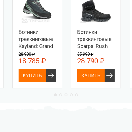
Ботинки
Ботинки
треккинговые
треккинговые
Kayland: Grand
Scarpa: Rush
Tour W'S GTX
Polar GTX
28 900 ₽
35 990 ₽
18 785 ₽
28 790 ₽
КУПИТЬ
КУПИТЬ