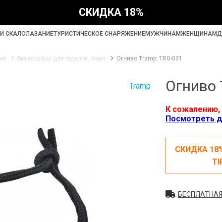
СКИДКА 18%
И СКАЛОЛАЗАНИЕ
ТУРИСТИЧЕСКОЕ СНАРЯЖЕНИЕ
МУЖЧИНАМ
ЖЕНЩИНАМ
Д
ие
Аксессуары для горелок, ламп
Огниво Tramp: TRG-031
Огниво 
Tramp
К сожалению, 
Посмотреть д
СКИДКА 18
TI
БЕСПЛАТНАЯ