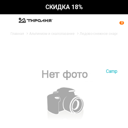
СКИДКА 18%
0
Главная
Альпинизм и скалолазание
Ледово-снежное снаряжени
Camp