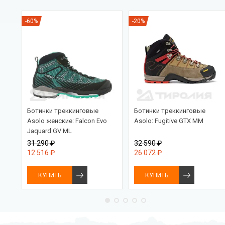
-60%
-20%
L
Ботинки треккинговые
Ботинки треккинговые
Asolo женские: Falcon Evo
Asolo: Fugitive GTX MM
Jaquard GV ML
31 290 ₽
32 590 ₽
12 516 ₽
26 072 ₽
КУПИТЬ
КУПИТЬ