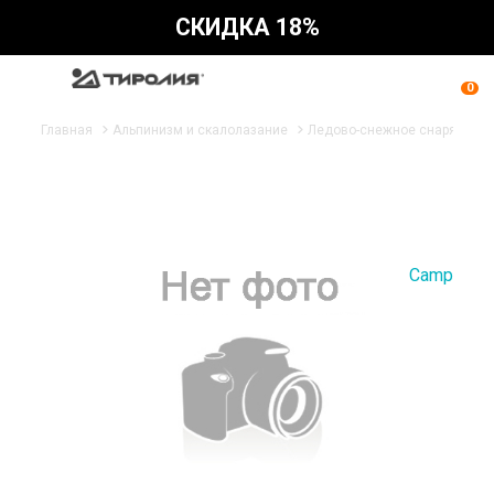
СКИДКА 18%
0
Главная
Альпинизм и скалолазание
Ледово-снежное снаряжени
Camp