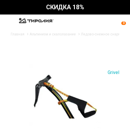
СКИДКА 18%
0
Главная
Альпинизм и скалолазание
Ледово-снежное снаряжени
Grivel