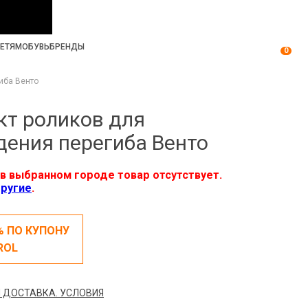
ЕТЯМ
ОБУВЬ
БРЕНДЫ
0
иба Венто
т роликов для
ения перегиба Венто
в выбранном городе товар отсутствует.
ругие
.
% ПО КУПОНУ
ROL
 ДОСТАВКА. УСЛОВИЯ