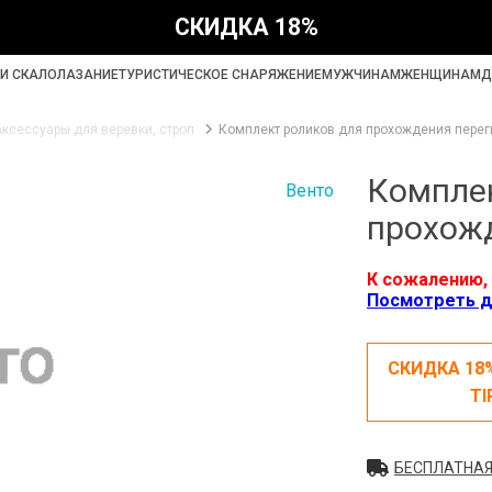
СКИДКА 18%
И СКАЛОЛАЗАНИЕ
ТУРИСТИЧЕСКОЕ СНАРЯЖЕНИЕ
МУЖЧИНАМ
ЖЕНЩИНАМ
Д
Аксессуары для веревки, строп
Комплект роликов для прохождения перег
Комплек
Венто
прохожд
К сожалению, 
Посмотреть д
СКИДКА 18
TI
БЕСПЛАТНАЯ