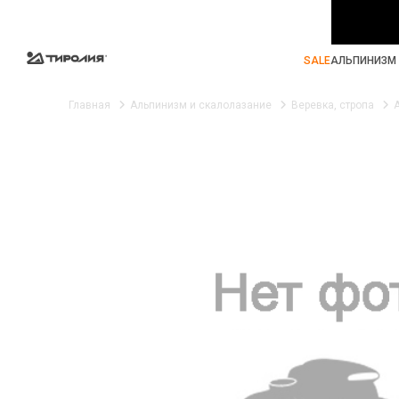
SALE
АЛЬПИНИЗМ 
Главная
Альпинизм и скалолазание
Веревка, стропа