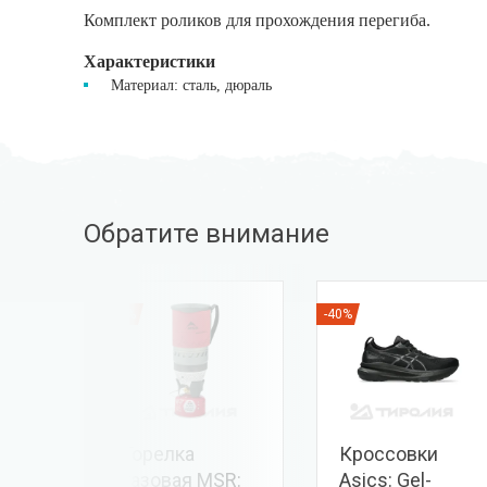
Комплект роликов для прохождения перегиба.
Характеристики
Материал: сталь, дюраль
Обратите внимание
-20%
-40%
ховая
Горелка
Кроссовки
лот
газовая MSR:
Asics: Gel-