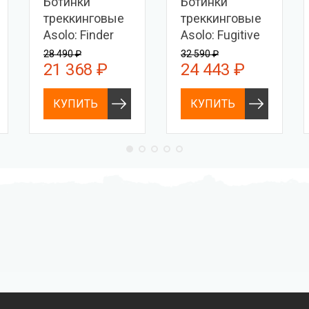
Ботинки
Ботинки
треккинговые
треккинговые
Asolo: Finder
Asolo: Fugitive
Pro GV MM
GTX MM
28 490 ₽
32 590 ₽
21 368 ₽
24 443 ₽
КУПИТЬ
КУПИТЬ
Профессиональное
Выгодные цены
снаряжение hi-end