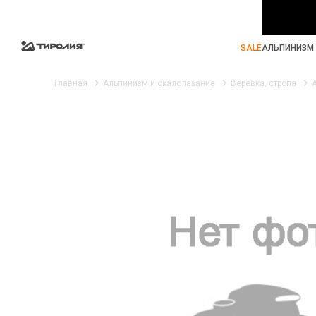
SALE
АЛЬПИНИЗМ 
Главная
Альпинизм и скалолазание
Веревка, стропа