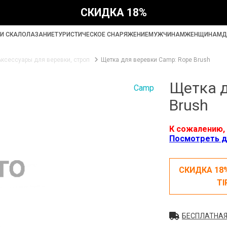
СКИДКА 18%
И СКАЛОЛАЗАНИЕ
ТУРИСТИЧЕСКОЕ СНАРЯЖЕНИЕ
МУЖЧИНАМ
ЖЕНЩИНАМ
Д
Аксессуары для веревки, строп
Щетка для веревки Camp: Rope Brush
Щетка д
Camp
Brush
К сожалению, 
Посмотреть д
СКИДКА 18
TI
БЕСПЛАТНАЯ