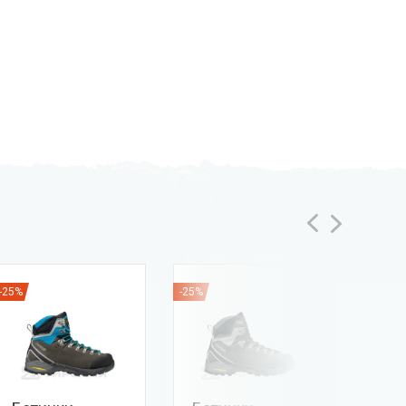
-25%
-25%
-20%