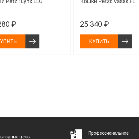
и Petzl: Lynx LLU
Кошки Petzl: Vasak FL
280 ₽
25 340 ₽
УПИТЬ
КУПИТЬ
Профессиональное
Выгодные цены