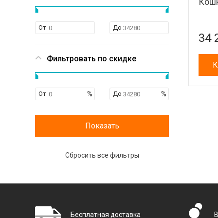
Кошк
От
До
34 
Фильтровать по скидке
К
От
До
Бесплатная доставка