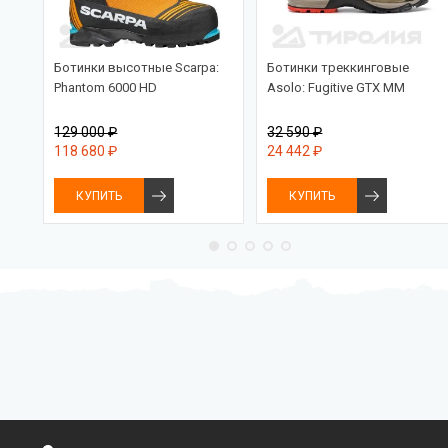
va:
Ботинки высотные Scarpa:
Ботинки треккинговые
Phantom 6000 HD
Asolo: Fugitive GTX MM
129 000 ₽
32 590 ₽
118 680 ₽
24 442 ₽
КУПИТЬ
КУПИТЬ
Бесплатная доставка