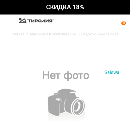
СКИДКА 18%
0
Главная
Альпинизм и скалолазание
Ледово-снежное снаряжени
Salewa