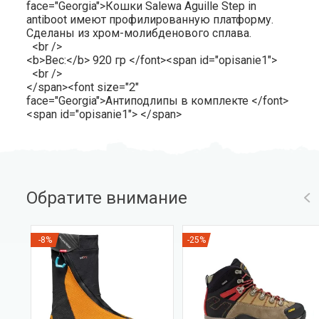
face="Georgia">Кошки Salewa Aguille Step in
antiboot имеют профилированную платформу.
Cделаны из хром-молибденового сплава.
<br />
<b>Вес:</b> 920 гр </font><span id="opisanie1">
<br />
</span><font size="2"
face="Georgia">Антиподлипы в комплекте </font>
<span id="opisanie1"> </span>
Обратите внимание
-8%
-25%