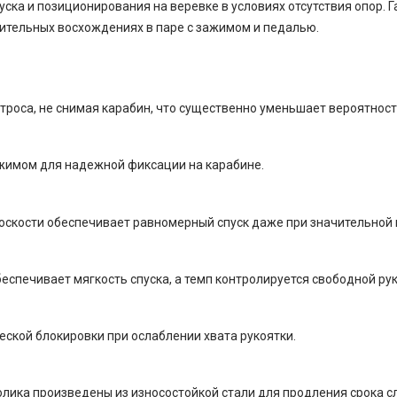
уска и позиционирования на веревке в условиях отсутствия опор. 
тельных восхождениях в паре с зажимом и педалью.
троса, не снимая карабин, что существенно уменьшает вероятност
имом для надежной фиксации на карабине.
оскости обеспечивает равномерный спуск даже при значительной 
печивает мягкость спуска, а темп контролируется свободной рук
ской блокировки при ослаблении хвата рукоятки.
олика произведены из износостойкой стали для продления срока с