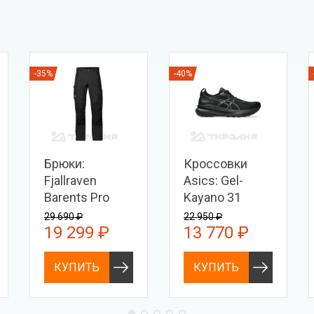
-35%
-40%
Брюки:
Кроссовки
Fjallraven
Asics: Gel-
Barents Pro
Kayano 31
Men
29 690 ₽
22 950 ₽
19 299 ₽
13 770 ₽
КУПИТЬ
КУПИТЬ