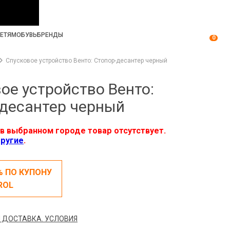
ЕТЯМ
ОБУВЬ
БРЕНДЫ
0
Спусковое устройство Венто: Стопор-десантер черный
ое устройство Венто:
десантер черный
в выбранном городе товар отсутствует.
ругие
.
% ПО КУПОНУ
ROL
 ДОСТАВКА. УСЛОВИЯ