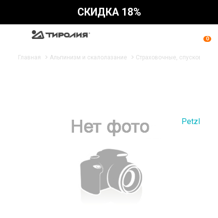
СКИДКА 18%
0
Главная
Альпинизм и скалолазание
Страховочные, спусковые ус
Petzl