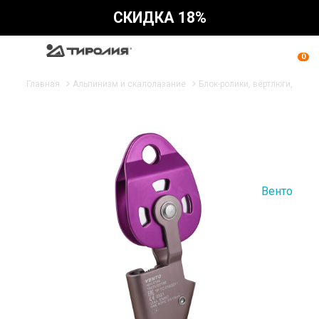
СКИДКА 18%
0
Главная
Альпинизм и скалолазание
Блок-ролики, вертлюги, таке
Венто