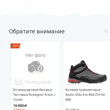
Обратите внимание
-50%
ed
Ботинки детские беговые
Ботинки треккинговые
Тестовые Rossignol: X-Ium J
Asolo: Eldo Evo Mid LTH GV
Combi
MM
15 900 ₽