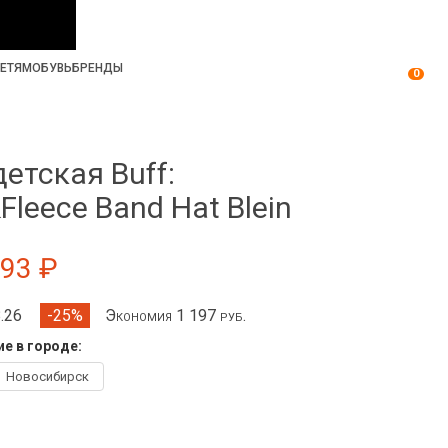
ЕТЯМ
ОБУВЬ
БРЕНДЫ
0
етская Buff:
Fleece Band Hat Blein
593 ₽
8.26
Экономия 1 197 руб.
-25%
е в городе:
Новосибирск