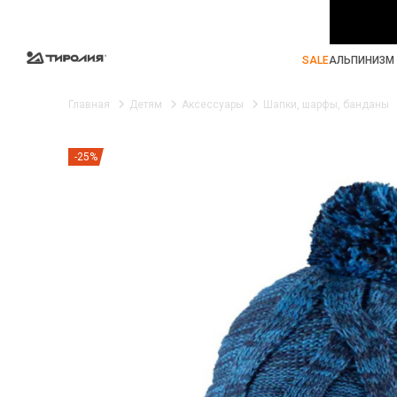
SALE
АЛЬПИНИЗМ 
Главная
Детям
Аксессуары
Шапки, шарфы, банданы
-25%