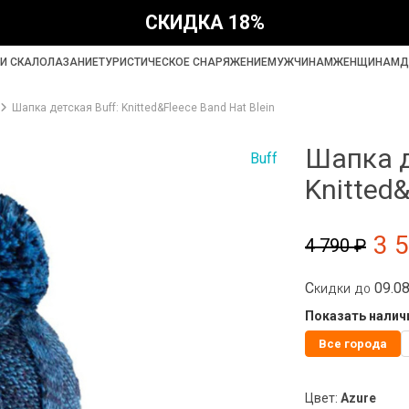
СКИДКА 18%
И СКАЛОЛАЗАНИЕ
ТУРИСТИЧЕСКОЕ СНАРЯЖЕНИЕ
МУЖЧИНАМ
ЖЕНЩИНАМ
Д
Шапка детская Buff: Knitted&Fleece Band Hat Blein
Шапка д
Buff
Knitted&
3 
4 790 ₽
Скидки до 09.0
Показать наличи
Все города
Цвет:
Azure