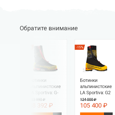
Обратите внимание
-15%
-15%
Ботинки
Ботинки
vera:
альпинистские
альпинистские
LA Sportiva: G-
LA Sportiva: G2
Summit
Evo
103 990 ₽
124 000 ₽
₽
88 392 ₽
105 400 ₽