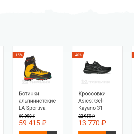
-15%
-40%
Ботинки
Кроссовки
альпинистские
Asics: Gel-
LA Sportiva:
Kayano 31
Nepal EVO GTX
69 900 ₽
22 950 ₽
59 415 ₽
13 770 ₽