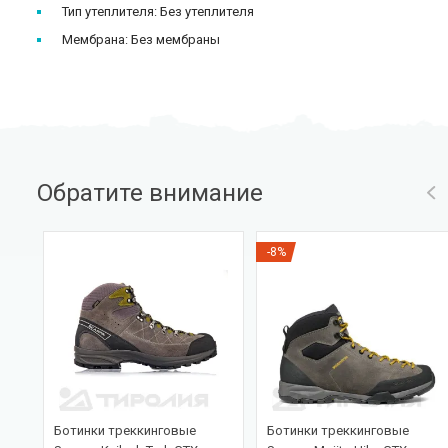
Тип утеплителя: Без утеплителя
Мембрана: Без мембраны
Обратите внимание
-8%
лок
Ботинки треккинговые
Ботинки треккинговые