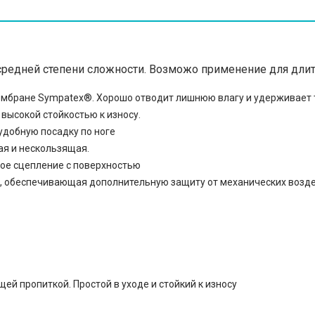
 средней степени сложности. Возможо применение для дл
мембране Sympatex®. Хорошо отводит лишнюю влагу и удерживает 
высокой стойкостью к износу.
удобную посадку по ноге
ая и нескользящая.
ое сцепление с поверхностью
а, обеспечивающая дополнительную защиту от механических возд
щей пропиткой. Простой в уходе и стойкий к износу