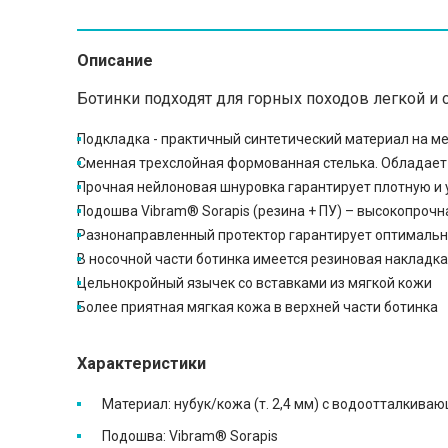
Описание
Ботинки подходят для горных походов легкой и
Подкладка - практичный синтетический материал на 
Сменная трехслойная формованная стелька. Обладает 
Прочная нейлоновая шнуровка гарантирует плотную и 
Подошва Vibram® Sorapis (резина + ПУ) – высокопрочн
Разнонаправленный протектор гарантирует оптимальн
В носочной части ботинка имеется резиновая накладк
Цельнокройный язычек со вставками из мягкой кожи
Более приятная мягкая кожа в верхней части ботинка
Характеристики
Материал: нубук/кожа (т. 2,4 мм) с водоотталкиваю
Подошва: Vibram® Sorapis