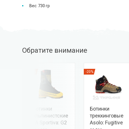
Вес: 730 гр
Обратите внимание
-15%
-20%
и
Ботинки
Ботинки
XA
альпинистские
треккинговые
 GTX
LA Sportiva: G2
Asolo: Fugitive