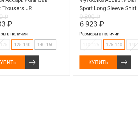
t Trousers JR
Sport Long Sleeve Shirt 
0 ₽
9 890 ₽
83 ₽
6 923 ₽
ры в наличии:
Размеры в наличии:
-125
125-140
140-160
110-125
125-140
140
УПИТЬ
КУПИТЬ