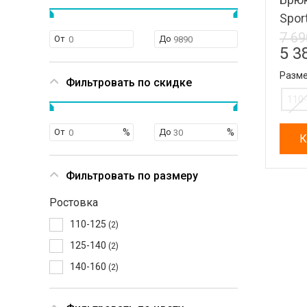
Spor
7 69
От
До
5 3
Разме
Фильтровать по скидке
110
От
До
К
Фильтровать по размеру
Ростовка
110-125
(2)
125-140
(2)
140-160
(2)