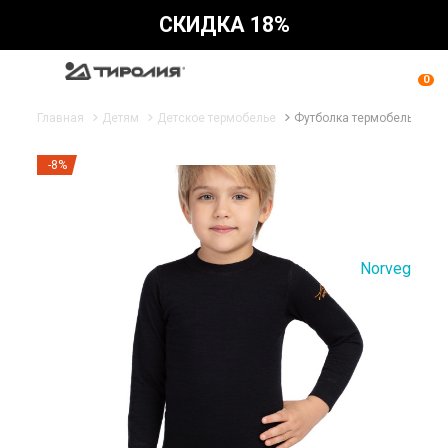
СКИДКА 18%
0
Главная
Детям
Детское термобелье
Футболка термобелье детск
-8%
Norveg