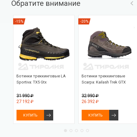
Обратите внимание
-15%
-20%
n
Ботинки треккинговые LA
Ботинки треккинговые
Sportiva: TX5 Gtx
Scarpa: Kailash Trek GTX
31 990 ₽
32 990 ₽
27 192 ₽
26 392 ₽
КУПИТЬ
КУПИТЬ