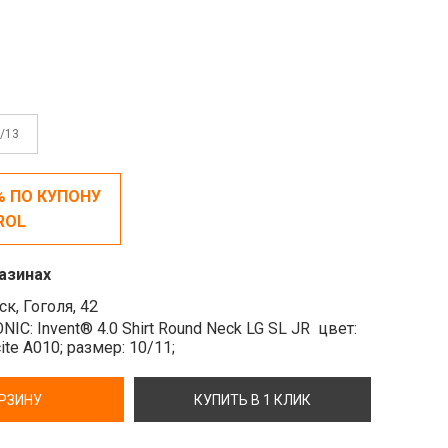
/13
% ПО КУПОНУ
ROL
азинах
к, Гоголя, 42
NIC: Invent® 4.0 Shirt Round Neck LG SL JR
цвет:
cite A010;
размер: 10/11;
ОРЗИНУ
КУПИТЬ В 1 КЛИК