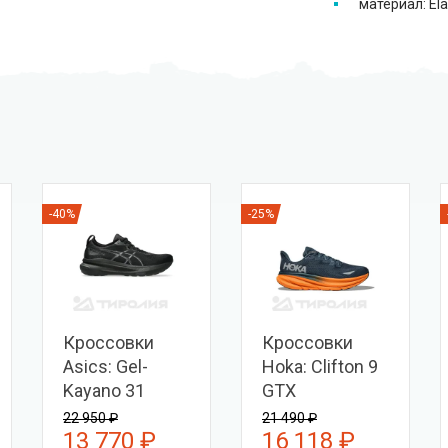
материал: Ela
-40%
-25%
Кроссовки
Кроссовки
Asics: Gel-
Hoka: Clifton 9
Kayano 31
GTX
22 950 ₽
21 490 ₽
13 770 ₽
16 118 ₽