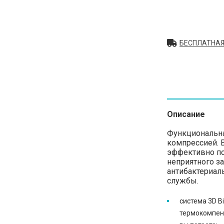
БЕСПЛАТНАЯ
Описание
Функциональна
компрессией. 
эффективно по
неприятного за
антибактериал
службы.
система 3D B
термокомпенс