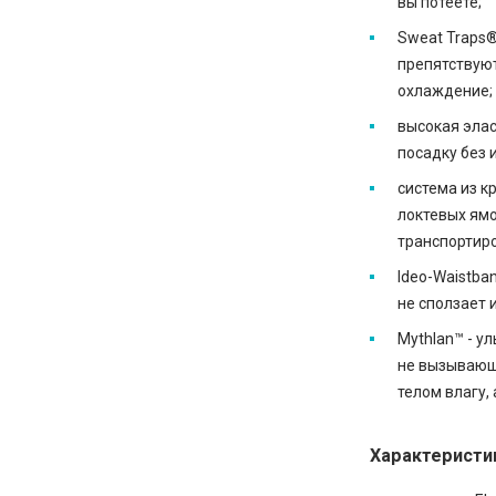
вы потеете;
Sweat Traps
препятствуют
охлаждение;
высокая эла
посадку без 
система из к
локтевых ямо
транспортиро
Ideo-Waistba
не сползает 
Mythlan™ - у
не вызывающ
телом влагу,
Характеристи