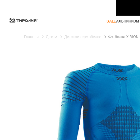
SALE
АЛЬПИНИЗМ 
Главная
Детям
Детское термобелье
Футболка X-BIONIC