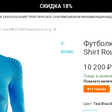
СКИДКА 18%
И СКАЛОЛАЗАНИЕ
ТУРИСТИЧЕСКОЕ СНАРЯЖЕНИЕ
МУЖЧИНАМ
ЖЕНЩИНАМ
Д
: Invent® 4.0 Shirt Round Neck LG SL JR
Футболк
X-
Shirt R
BIONIC
10 200 ₽
Товар в налич
Показать наличи
Все города
Цвет:
Teal Blue/A