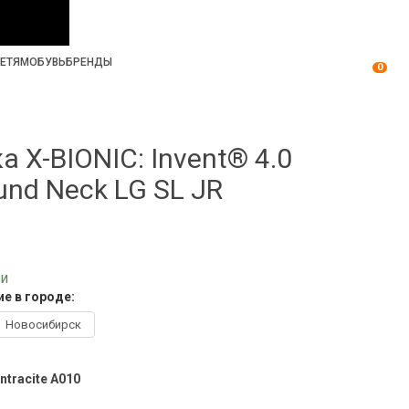
ЕТЯМ
ОБУВЬ
БРЕНДЫ
0
а X-BIONIC: Invent® 4.0
ound Neck LG SL JR
ии
е в городе:
Новосибирск
ntracite A010