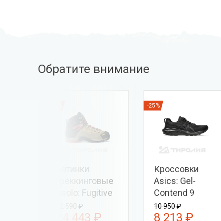
Обратите внимание
-25%
-25%
:
Ботинки
Кроссовки
558
треккинговые
Asics: Gel-
Asolo: Fugitive
Contend 9
GTX MM
32 590 ₽
10 950 ₽
₽
24 443 ₽
8 213 ₽