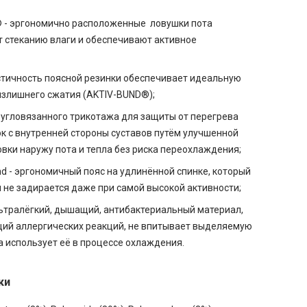
® - эргономично расположенные ловушки пота
 стеканию влаги и обеспечивают активное
стичность поясной резинки обеспечивает идеальную
излишнего сжатия (AKTIV-BUND®);
ругловязанного трикотажа для защиты от перегрева
к с внутренней стороны суставов путём улучшенной
вки наружу пота и тепла без риска переохлаждения;
nd - эргономичный пояс на удлинённой спинке, который
и не задирается даже при самой высокой активности;
льтралёгкий, дышащий, антибактериальный материал,
ий аллергических реакций, не впитывает выделяемую
 а использует её в процессе охлаждения.
ки