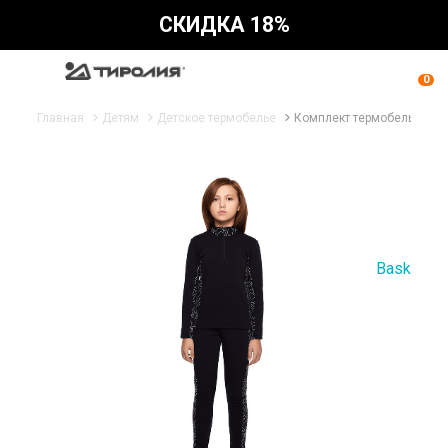
СКИДКА 18%
0
Главная
Детям
Детское термобелье
Комплект термобелья детс
Bask