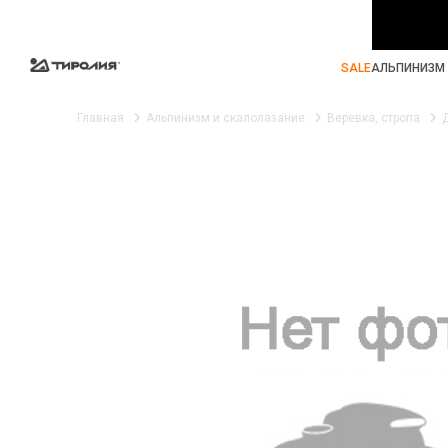
SALE
АЛЬПИНИЗМ 
Главная
Альпинизм и скалолазание
Веревка, стропа