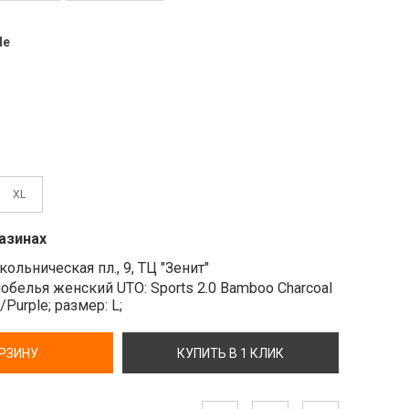
le
XL
азинах
ольническая пл., 9, ТЦ "Зенит"
белья женский UTO: Sports 2.0 Bamboo Charcoal
k/Purple;
размер: L;
ОРЗИНУ
КУПИТЬ В 1 КЛИК