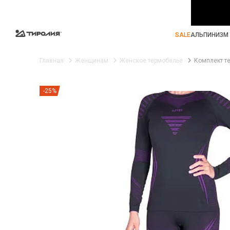
SALE
АЛЬПИНИЗМ 
Главная
Женщинам
Женское термобелье
Комплект те
-25%