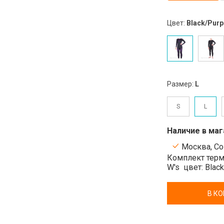
Цвет:
Black/Purp
Размер:
L
S
L
Наличие в маг
Москва, Сок
Комплект термо
W's
цвет: Blac
В К