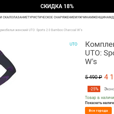
СКИДКА 18%
И СКАЛОЛАЗАНИЕ
ТУРИСТИЧЕСКОЕ СНАРЯЖЕНИЕ
МУЖЧИНАМ
ЖЕНЩИНАМ
Д
рмобелья женский UTO: Sports 2.0 Bamboo Charcoal W's
Компле
UTO
UTO: Sp
W's
4 
5 490 ₽
Эконо
-25%
Товар в налич
Показать наличи
Все города