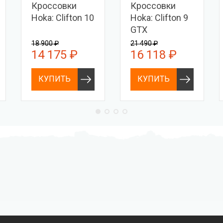
Кроссовки
Кроссовки
Hoka: Clifton 10
Hoka: Clifton 9
GTX
18 900 ₽
21 490 ₽
14 175 ₽
16 118 ₽
КУПИТЬ
КУПИТЬ
Профессиональное
Выгодные цены
снаряжение hi-end