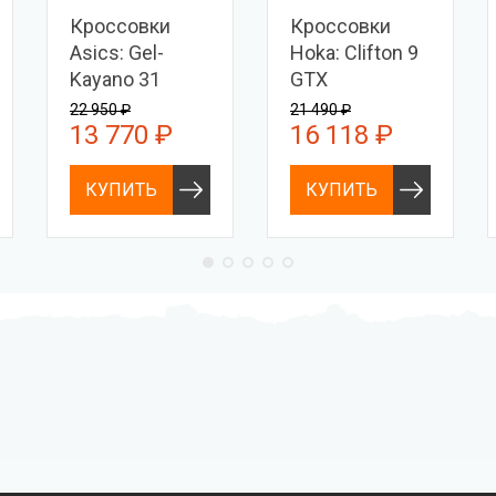
Кроссовки
Кроссовки
Asics: Gel-
Hoka: Clifton 9
Kayano 31
GTX
22 950 ₽
21 490 ₽
13 770 ₽
16 118 ₽
КУПИТЬ
КУПИТЬ
Профессиональное
Выгодные цены
снаряжение hi-end