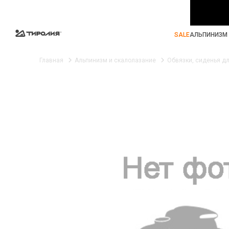
SALE
АЛЬПИНИЗМ 
Главная
Альпинизм и скалолазание
Обвязки, сиденья д