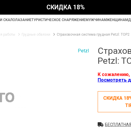
СКИДКА 18%
И СКАЛОЛАЗАНИЕ
ТУРИСТИЧЕСКОЕ СНАРЯЖЕНИЕ
МУЖЧИНАМ
ЖЕНЩИНАМ
Д
ля работы
Грудные обвязки
Страховочная система грудная Petzl: TOP2
Страхов
Petzl
Petzl: T
К сожалению, 
Посмотреть д
СКИДКА 18
TI
БЕСПЛАТНАЯ