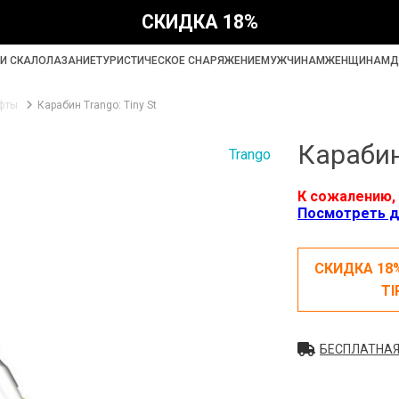
СКИДКА 18%
И СКАЛОЛАЗАНИЕ
ТУРИСТИЧЕСКОЕ СНАРЯЖЕНИЕ
МУЖЧИНАМ
ЖЕНЩИНАМ
Д
фты
Карабин Trango: Tiny St
Карабин 
Trango
К сожалению, 
Посмотреть д
СКИДКА 18
TI
БЕСПЛАТНАЯ