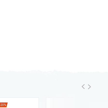
-20%
-40%