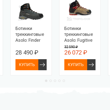
Ботинки
Ботинки
треккинговые
треккинговые
Asolo: Finder
Asolo: Fugitive
Pro GV MM
GTX MM
32 590 ₽
28 490 ₽
26 072 ₽
КУПИТЬ
КУПИТЬ