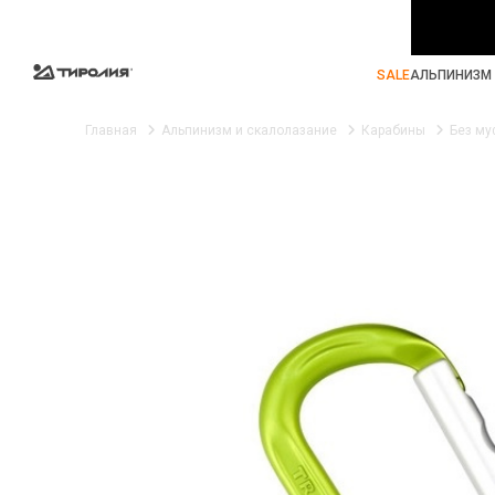
SALE
АЛЬПИНИЗМ 
Главная
Альпинизм и скалолазание
Карабины
Без му