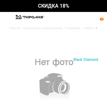
СКИДКА 18%
0
Главная
Альпинизм и скалолазание
Карабины
Муфта
Караби
Black Diamond