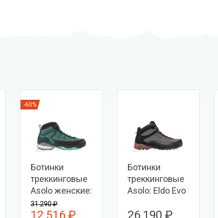
-60%
Ботинки
Ботинки
треккинговые
треккинговые
Asolo женские:
Asolo: Eldo Evo
Falcon Evo
Mid LTH GV MM
31 290 ₽
12 516 ₽
26 190 ₽
Jaquard GV ML