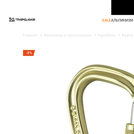
SALE
АЛЬПИНИЗМ 
Главная
Альпинизм и скалолазание
Карабины
Муфта
-8%