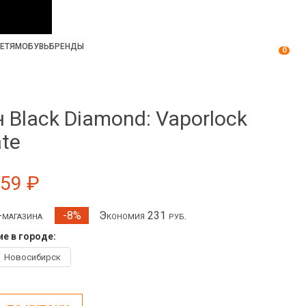
ЕТЯМ
ОБУВЬ
БРЕНДЫ
0
 Black Diamond: Vaporlock
te
659 ₽
т-магазина
Экономия 231 руб.
-8%
е в городе:
Новосибирск