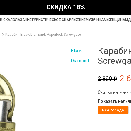
СКИДКА 18%
И СКАЛОЛАЗАНИЕ
ТУРИСТИЧЕСКОЕ СНАРЯЖЕНИЕ
МУЖЧИНАМ
ЖЕНЩИНАМ
Д
Карабин Black Diamond: Vaporlock Screwgate
Карабин
Black
Screwga
Diamond
2 
2 890 ₽
Скидка интерне
Показать наличи
Все города