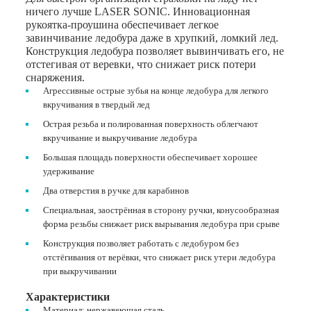
ничего лучше LASER SONIC. Инновационная
рукоятка-проушина обеспечивает легкое
завинчивание ледобура даже в хрупкий, ломкий лед.
Конструкция ледобура позволяет вывинчивать его, не
отстегивая от веревки, что снижает риск потери
снаряжения.
Агрессивные острые зубья на конце ледобура для легкого
вкручивания в твердый лед
Острая резьба и полированная поверхность облегчают
вкручивание и выкручивание ледобура
Большая площадь поверхности обеспечивает хорошее
удерживание
Два отверстия в ручке для карабинов
Специальная, заострённая в сторону ручки, конусообразная
форма резьбы снижает риск вырывания ледобура при срыве
Конструкция позволяет работать с ледобуром без
отстёгивания от верёвки, что снижает риск утери ледобура
при выкручивании
Характеристики
Материал: нержавеющая сталь