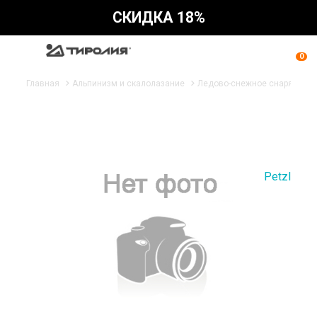
СКИДКА 18%
0
Главная
Альпинизм и скалолазание
Ледово-снежное снаряжени
Petzl