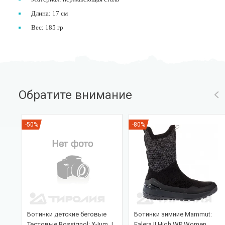
Длина: 17 см
Вес: 185 гр
Обратите внимание
-50%
-80%
Ботинки детские беговые
Ботинки зимние Mammut:
Тестовые Rossignol: X-Ium J
Falera II High WP Women