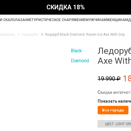
СКИДКА 18%
И СКАЛОЛАЗАНИЕ
ТУРИСТИЧЕСКОЕ СНАРЯЖЕНИЕ
МУЖЧИНАМ
ЖЕНЩИНАМ
Д
аряжение
Ледорубы
Ледоруб Black Diamond: Raven Ice Axe With Grip
Ледоруб
Black
Axe With
Diamond
1
19 990 ₽
Скидка интерне
Показать наличи
Все города