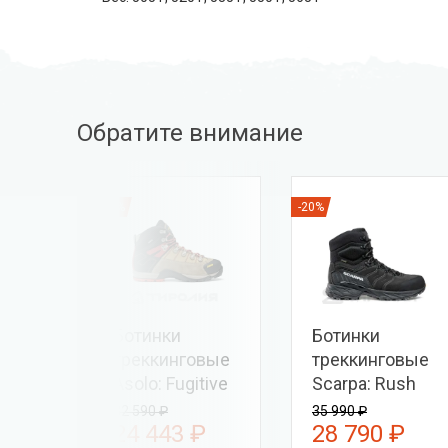
Обратите внимание
-25%
-20%
Ботинки
Ботинки
треккинговые
треккинговые
bian
Asolo: Fugitive
Scarpa: Rush
GTX MM
Polar GTX
32 590 ₽
35 990 ₽
₽
24 443 ₽
28 790 ₽