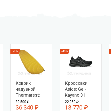
-8%
-40%
Коврик
Кроссовки
надувной
Asics: Gel-
Thermarest:
Kayano 31
NeoAir Xlite
39 500 ₽
22 950 ₽
36 340 ₽
13 770 ₽
NXT L