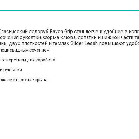
- Класический ледоруб Raven Grip стал легче и удобнее в 
 сечения рукоятки. Форма клюва, лопатки и нижней части
ины двух плотностей и темляк Slider Leash повышают удоб
рапециевидным сечением
 отверстием для карабина
и рукоятки
ржание в случае срыва