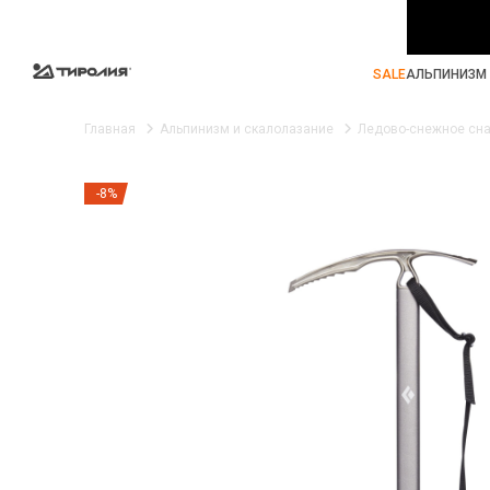
SALE
АЛЬПИНИЗМ 
Главная
Альпинизм и скалолазание
Ледово-снежное сн
-8%