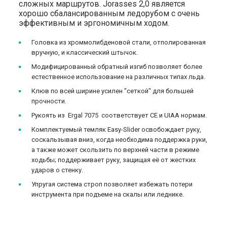
сложных маршрутов. Jorasses 2,0 является
хорошо сбалансированным ледорубом с очень
эффективным и эргономичным ходом.
Головка из хроммолибденовой стали, отполированная
вручную, и классический штычок.
Модифицированный обратный изгиб позволяет более
естественное использование на различных типах льда.
Клюв по всей ширине усилен "сеткой" для большей
прочности.
Рукоять из Ergal 7075 соответствует CE и UIAA нормам.
Комплектуемый темляк Easy-Slider освобождает руку,
соскальзывая вниз, когда необходима поддержка руки,
а также может скользить по верхней части в режиме
ходьбы; поддерживает руку, защищая её от жестких
ударов о стенку.
Упругая система строп позволяет избежать потери
инструмента при подъеме на скалы или леднике.