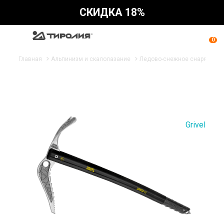
СКИДКА 18%
0
Главная
Альпинизм и скалолазание
Ледово-снежное снаряжени
Grivel