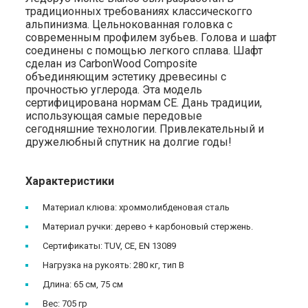
традиционных требованиях классическогго
альпинизма. Цельнокованная головка с
современным профилем зубьев. Голова и шафт
соединены с помощью легкого сплава. Шафт
сделан из CarbonWood Composite
объединяющим эстетику древесины с
прочностью углерода. Эта модель
сертифицирована нормам CE. Дань традиции,
использующая самые передовые
сегодняшние технологии. Привлекательный и
дружелюбный спутник на долгие годы!
Характеристики
Материал клюва: хроммолибденовая сталь
Материал ручки: дерево + карбоновый стержень.
Сертификаты: TUV, СЕ, EN 13089
Нагрузка на рукоять: 280 кг, тип В
Длина: 65 см, 75 см
Вес: 705 гр