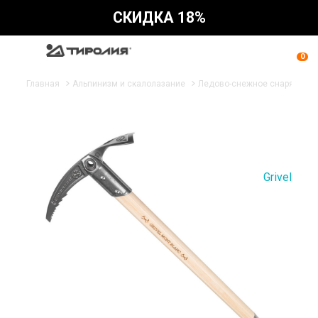
СКИДКА 18%
0
Главная
Альпинизм и скалолазание
Ледово-снежное снаряжени
Grivel