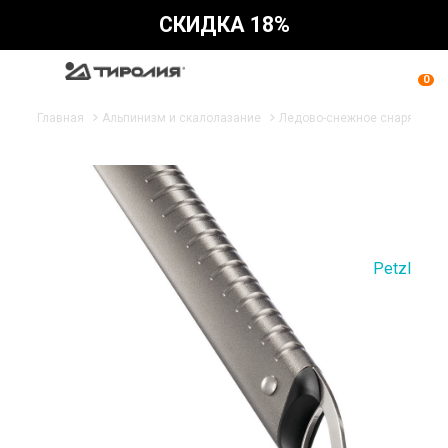
СКИДКА 18%
0
Главная
Альпинизм и скалолазание
Ледово-снежное снаряжени
Petzl