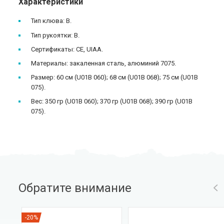
Характеристики
Тип клюва: B.
Тип рукоятки: B.
Сертификаты: CE, UIAA.
Материалы: закаленная сталь, алюминий 7075.
Размер: 60 см (U01B 060); 68 см (U01B 068); 75 см (U01B
075).
Вес: 350 гр (U01B 060); 370 гр (U01B 068); 390 гр (U01B
075).
Обратите внимание
-20%