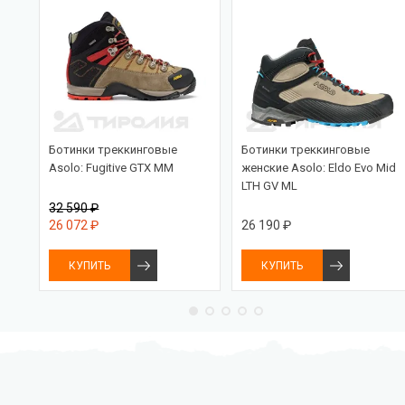
PRO
Ботинки треккинговые
Ботинки треккинговые
Asolo: Fugitive GTX MM
женские Asolo: Eldo Evo Mid
LTH GV ML
32 590 ₽
26 072 ₽
26 190 ₽
КУПИТЬ
КУПИТЬ