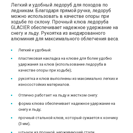
Легкий и удобный ледоруб для походов по
ледникам. Благодаря прямой ручке, ледоруб
можно использовать в качестве опоры при
ходьбе по склону. Прочный клюв ледоруба
GLACIER обеспечивает надежное удержание на
снегу и льду. Рукоятка из анодированного
алюминия для максимального облегчения веса.
Легкий и удобный:
пластиковая накладка на клюве для более удобно
удержания за клюв (использование ледоруба в
качестве опоры при ходьбе);
рукоятка и клюв выполнены из максимально легких и
износостойких материалов.
Отлично работает на льду и жестком снегу:
форма клюва обеспечивает надежное удержание на
снегу и льду;
прочный стальной клюв, который сужается к кончику
(3 мм);
штычок из прочной, нержавеющей стали.