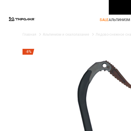
SALE
АЛЬПИНИЗМ 
Главная
Альпинизм и скалолазание
Ледово-снежное сн
-8%