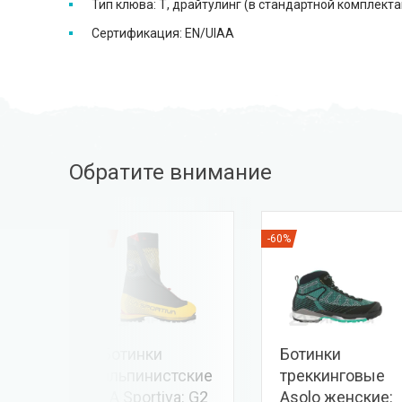
Тип клюва: Т, драйтулинг (в стандартной комплект
Сертификация: EN/UIAA
Обратите внимание
-15%
-60%
ra:
Ботинки
Ботинки
альпинистские
треккинговые
LA Sportiva: G2
Asolo женские: