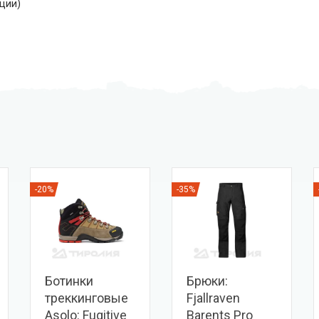
ации)
-20%
-35%
Ботинки
Брюки:
треккинговые
Fjallraven
Asolo: Fugitive
Barents Pro