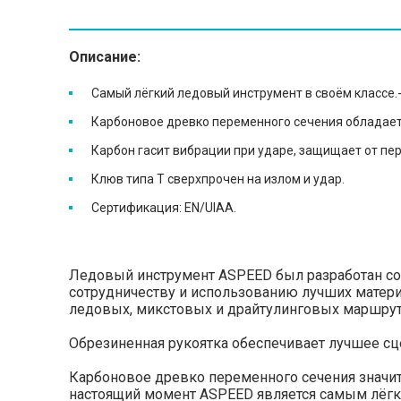
Описание:
Самый лёгкий ледовый инструмент в своём классе.
Карбоновое древко переменного сечения обладает
Карбон гасит вибрации при ударе, защищает от пе
Клюв типа Т сверхпрочен на излом и удар.
Сертификация: EN/UIAA.
Ледовый инструмент ASPEED был разработан со
сотрудничеству и использованию лучших матер
ледовых, микстовых и драйтулинговых маршрут
Обрезиненная рукоятка обеспечивает лучшее сце
Карбоновое древко переменного сечения значит
настоящий момент ASPEED является cамым лёгки