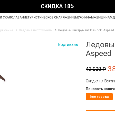
СКИДКА 18%
И СКАЛОЛАЗАНИЕ
ТУРИСТИЧЕСКОЕ СНАРЯЖЕНИЕ
МУЖЧИНАМ
ЖЕНЩИНАМ
Д
аряжение
Ледовые инструменты
Ледовый инструмент IceRock: Aspeed
Ледовый
Вертикаль
Aspeed
3
42 000 ₽
Скидка на Верти
Показать наличи
Все города