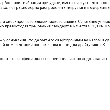
Карбон гасит вибрации при ударе, имеет низкую теплопров
озволяет равномерно распределять нагрузки и выдержива
о и сверхпрочного алюминиевого сплава. Сочетание уника
о превосходят требования стандартов качества CE/EN/UIA
 у основания, что делает его сверхпрочным на излом и уда
ной комплектации поставляется клюв для драйтулинга. К
зоваться на официальных соревнованиях по ледолазанию.