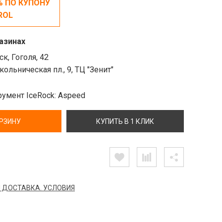
% ПО КУПОНУ
ROL
азинах
к, Гоголя, 42
ольническая пл., 9, ТЦ "Зенит"
умент IceRock: Aspeed
ОРЗИНУ
КУПИТЬ В 1 КЛИК
 ДОСТАВКА. УСЛОВИЯ