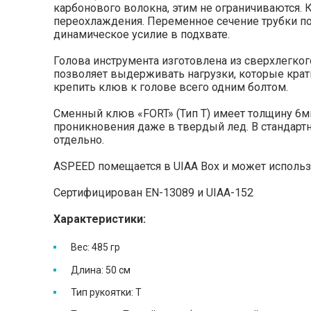
карбонового волокна, этим не ограничиваются. 
переохлаждения. Переменное сечение трубки п
динамическое усилие в подхвате.
Голова инструмента изготовлена из сверхлегког
позволяет выдерживать нагрузки, которые кратн
крепить клюв к голове всего одним болтом.
Сменный клюв «FORT» (Тип Т) имеет толщину 6мм
проникновения даже в твердый лед. В стандарт
отдельно.
ASPEED помещается в UIAA Box и может исполь
Сертифицирован EN-13089 и UIAA-152
Характеристики:
Вес: 485 гр
Длина: 50 см
Тип рукоятки: Т