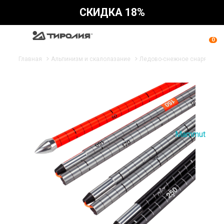
СКИДКА 18%
0
Главная
Альпинизм и скалолазание
Ледово-снежное снаряжени
Mammut