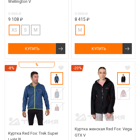
Wellington V
9 900 ₽
9 900 ₽
9 108 ₽
8 415 ₽
XS
S
M
M
КУПИТЬ
КУПИТЬ
%
-8%
-20%
Куртка женская Red Fox: Vega
Куртка Red Fox: Trek Super
GTX V
Light lll