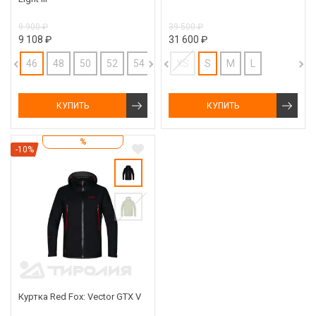
9 900 ₽
39 500 ₽
9 108 ₽
31 600 ₽
46
48
50
52
54
56
XS
S
M
L
КУПИТЬ
КУПИТЬ
%
-10%
Куртка Red Fox: Vector GTX V