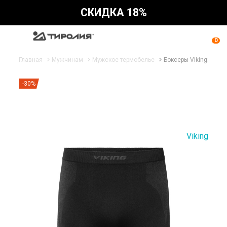
СКИДКА 18%
0
Главная
Мужчинам
Мужское термобелье
Боксеры Viking: Eiger
-30%
Viking