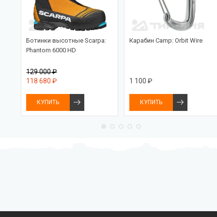
Ботинки высотные Scarpa:
Карабин Camp: Orbit Wire
nce
Phantom 6000 HD
129 000 ₽
118 680 ₽
1 100 ₽
КУПИТЬ
КУПИТЬ
Бесплатная доставка