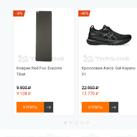
-8%
-40%
Коврик Red Fox: Evazote
Кроссовки Asics: Gel-Kayano
rix
Tibet
31
9 900 ₽
22 950 ₽
9 108 ₽
13 770 ₽
КУПИТЬ
КУПИТЬ