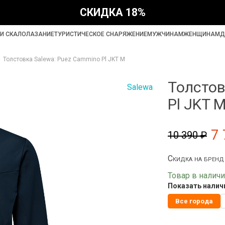
СКИДКА 18%
И СКАЛОЛАЗАНИЕ
ТУРИСТИЧЕСКОЕ СНАРЯЖЕНИЕ
МУЖЧИНАМ
ЖЕНЩИНАМ
Д
Толстовка Salewa: Puez Cammino Pl JKT M
Толстов
Salewa
Pl JKT 
7 
10 390 ₽
Скидка на брен
Товар в налич
Показать наличи
Все города