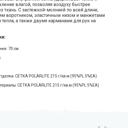
вление влагой, позволяя воздуху быстрее
з ткань. С застежкой-молнией по всей длине,
м воротником, эластичным низом и манжетами
 тепла, а также двумя карманами для рук на
ки:
нке: 70 см
й
тделка: СЕТКА POLARLITE 215 г/кв.м (95%PL 5%EA)
ериалы: СЕТКА POLARLITE 215 г/кв.м (95%PL 5%EA)