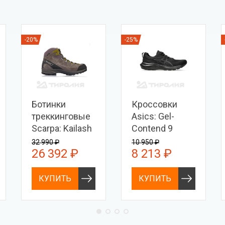
-20%
-25%
Ботинки
Кроссовки
треккинговые
Asics: Gel-
Scarpa: Kailash
Contend 9
Trek GTX
32 990 ₽
10 950 ₽
26 392 ₽
8 213 ₽
КУПИТЬ
КУПИТЬ