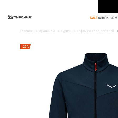
SALE
АЛЬПИНИЗМ 
Главная
Мужчинам
Куртки
Кофты Polartec, softshell
-25%