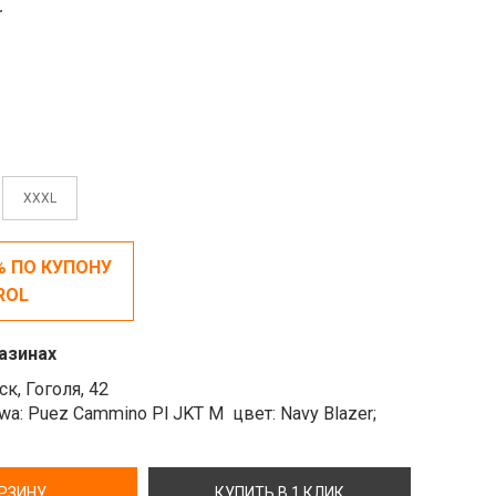
r
XXXL
% ПО КУПОНУ
ROL
азинах
к, Гоголя, 42
ewa: Puez Cammino Pl JKT M
цвет: Navy Blazer;
ОРЗИНУ
КУПИТЬ В 1 КЛИК