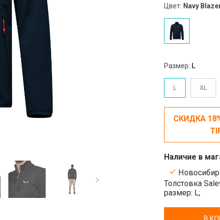
Цвет:
Navy Blaze
Размер:
L
L
XL
СКИДКА 18
TI
Наличие в маг
Новосибирс
Толстовка Sal
размер: L;
В К