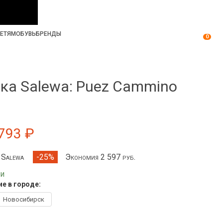
ЕТЯМ
ОБУВЬ
БРЕНДЫ
0
ка Salewa: Puez Cammino
M
793 ₽
д Salewa
Экономия 2 597 руб.
-25%
ии
е в городе:
Новосибирск