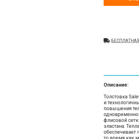
БЕСПЛАТНАЯ
Описание:
Толстовка Sale
и технологичн
повышения теп
одновременном
флисовой сетки
эластана. Тепл
обеспечивает 
то время как м