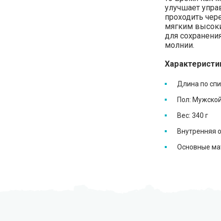
улучшает упра
проходить чере
мягким высоки
для сохранения
молнии.
Характеристи
Длина по спи
Пол: Мужско
Вес: 340 г
Внутренняя о
Основные мат