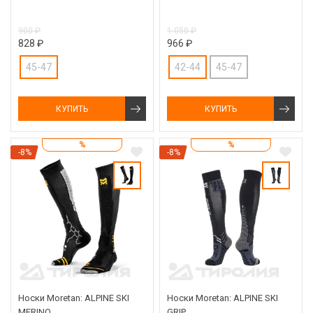
900 ₽
1 050 ₽
828 ₽
966 ₽
45-47
42-44
45-47
КУПИТЬ
КУПИТЬ
%
%
-8%
-8%
Носки Moretan: ALPINE SKI
Носки Moretan: ALPINE SKI
MERINO
GRIP