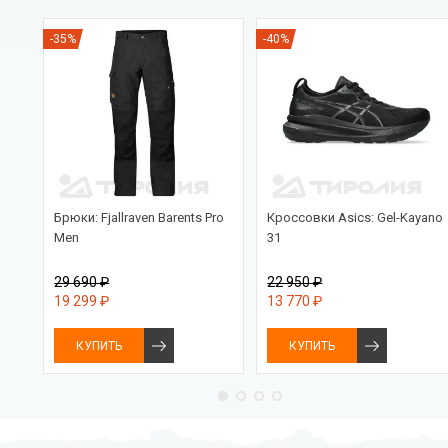
-35%
-40%
2L
Брюки: Fjallraven Barents Pro
Кроссовки Asics: Gel-Kayano
Men
31
29 690 ₽
22 950 ₽
19 299 ₽
13 770 ₽
КУПИТЬ
КУПИТЬ