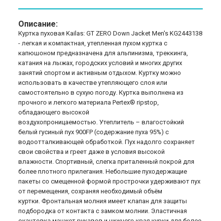
Описание:
Куртка пуховая Kailas: GT ZERO Down Jacket Men's KG2443138
- легкая и компактная, утепленная пухом куртка с
капюшоном предназначена для альпинизма, треккинга,
катания на лыжах, городских условий и многих других
занятий спортом и активным отдыхом. Куртку можно
использовать в качестве утепляющего слоя или
самостоятельно в сухую погоду. Куртка выполнена из
прочного и легкого материала Pertex® ripstop,
обладающего высокой
воздухопроницаемостью. Утеплитель – влагостойкий
белый гусиный пух 900FP (содержание пуха 95%) с
водоотталкивающей обработкой. Пух надолго сохраняет
свои свойства и греет даже в условия высокой
влажности. Спортивный, слегка приталенный покрой для
более плотного прилегания. Небольшие пуходержащие
пакеты со смещенной формой прострочки удерживают пух
от перемещения, сохраняя необходимый объём
куртки. Фронтальная молния имеет клапан для защиты
подбородка от контакта с замком молнии. Эластичная
окантовка манжет рукавов и нижнего края курки для более