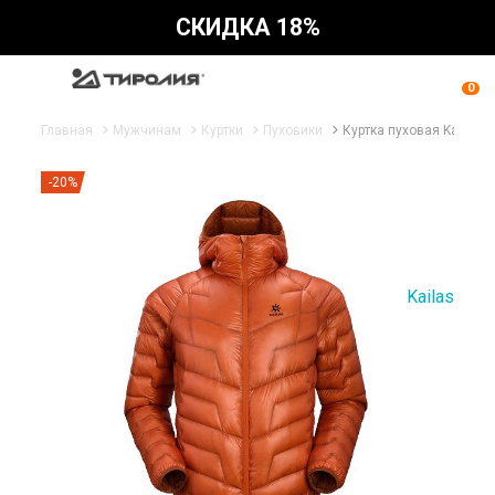
СКИДКА 18%
0
Главная
Мужчинам
Куртки
Пуховики
Куртка пуховая Kailas:
-20%
Kailas